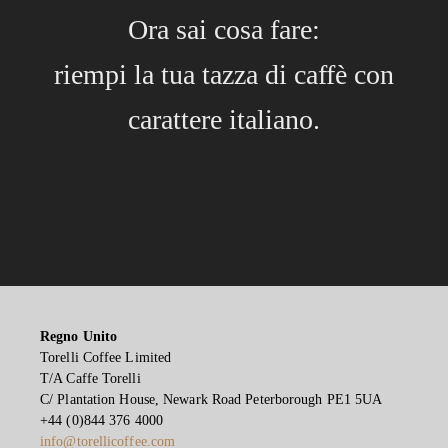
Ora sai cosa fare:
riempi la tua tazza di caffè con
carattere italiano.
Regno Unito
Torelli Coffee Limited
T/A Caffe Torelli
C/ Plantation House, Newark Road Peterborough PE1 5UA
+44 (0)844 376 4000
info@torellicoffee.com