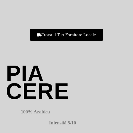
Trova il Tuo Fornitore Locale
PIA
CERE
100% Arabica
Intensità 5/10