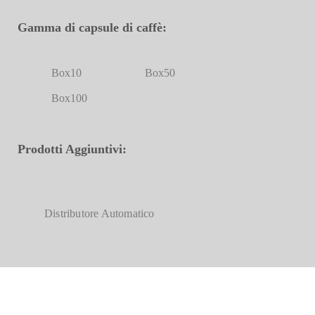
Gamma di capsule di caffè:
Box10
Box50
Box100
Prodotti Aggiuntivi:
Distributore Automatico